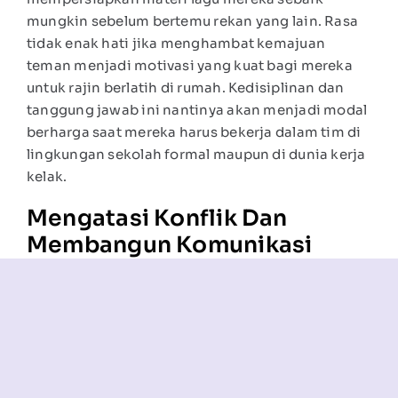
mungkin sebelum bertemu rekan yang lain. Rasa
tidak enak hati jika menghambat kemajuan
teman menjadi motivasi yang kuat bagi mereka
untuk rajin berlatih di rumah. Kedisiplinan dan
tanggung jawab ini nantinya akan menjadi modal
berharga saat mereka harus bekerja dalam tim di
lingkungan sekolah formal maupun di dunia kerja
kelak.
Mengatasi Konflik Dan
Membangun Komunikasi
Efektif
Dalam proses latihan kelompok, perbedaan
pendapat mengenai cara membawakan sebuah
lagu tentu akan sering terjadi. Mungkin ada
anggota yang ingin tempo lebih cepat, sementara