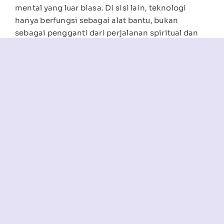
mental yang luar biasa. Di sisi lain, teknologi
hanya berfungsi sebagai alat bantu, bukan
sebagai pengganti dari perjalanan spiritual dan
emosional seorang musisi dalam menemukan jati
dirinya.
Menggunakan Teknologi
Sebagai Alat, Bukan
Pengganti
Kita tidak perlu memusuhi teknologi, melainkan
harus bijak dalam memanfaatkannya. Musisi yang
cerdas akan menggunakan kemajuan zaman
untuk mempermudah proses produksi atau
pencatatan nada. Meskipun demikian, landasan
utama dari karya yang hebat tetaplah kemampuan
dasar dan kepekaan rasa yang kita asah melalui