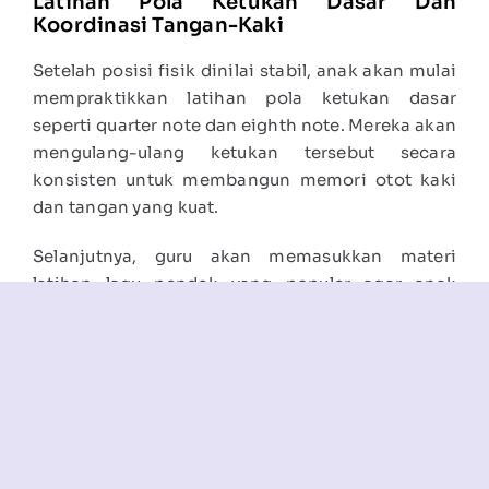
Latihan Pola Ketukan Dasar Dan
Koordinasi Tangan-Kaki
Setelah posisi fisik dinilai stabil, anak akan mulai
mempraktikkan latihan pola ketukan dasar
seperti quarter note dan eighth note. Mereka akan
mengulang-ulang ketukan tersebut secara
konsisten untuk membangun memori otot kaki
dan tangan yang kuat.
Selanjutnya, guru akan memasukkan materi
latihan lagu pendek yang populer agar anak
merasa lebih gembira saat berlatih mandiri.
Pendekatan edukasi yang menyenangkan seperti
ini membuat instrumen drum terasa sangat
mudah untuk diikuti oleh seluruh pemula.
Memilih Tempat Belajar Yang
Tepat Dan Ramah Anak Di